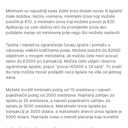
Minimumi su najvažniji kada želite brzo dodati novac ili isplatiti
male dobitke. Većinu vremena, minimalni iznos koji možete
položiti je €10, a minimalni iznos koji možete povući je €20.
Aplikacija će vam obično reći da promijenite iznos ako
pošaljete manje od minimuma prije nego što možete nastaviti.
Tjedna i mjesečna ograničenja čuvaju igrače i pomažu u
rukovanju velikim količinama posla. Možete položiti do €2000
odjednom s mnogim metodama, ali možda ćete moći povući
samo do €3000 po transakciji. Možda ćete vidjeti i dnevno
ograničenje isplate, poput "povuci €5000 u 24 sata". To znači
da ćete možda morati podijeliti veće isplate na više od jednog
dana.
Možete izvršiti minimalni polog od 10 sredstava i najveći
pojedinačni polog od 2000 sredstava. Najmanji zahtjev za
isplatu je 20 sredstava, a najveći pojedinačni zahtjev za
isplatu je 3000 sredstava. Maksimalni iznos isplate po
transakciji je 3000 dolara, a maksimalni dnevni iznos isplate je
5000 dolara. Naknade ovise o metodi plaćanja koju koristite.