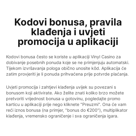
Kodovi bonusa, pravila
klađenja i uvjeti
promocija u aplikaciji
Kodovi bonusa često se koriste u aplikaciji Vinyl Casino za
dobivanje posebnih ponuda koje se ne primjenjuju automatski.
Tijekom izvršavanja pologa obično unosite kôd. Aplikacija će
zatim provjeriti je li ponuda prihvaćena prije potvrde plaćanja.
Uvjeti promocija i zahtjevi klađenja uvijek su povezani s
bonusom koji aktivirate. Ako želite znati koliko brzo možete
pretvoriti vrijednost bonusa u gotovinu, pogledajte promo
karticu u aplikaciji prije nego kliknete "Preuzmi". Ona će vam
reći iznos bonusa (na primjer, "bonus do €200"), multiplikator
klađenja, vremensko ograničenje i sva ograničenja igara.