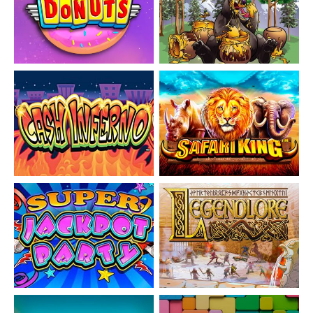
Pregled aplikacije Vinyl Casino
Važni dijelovi
Što tražiti u ovom području