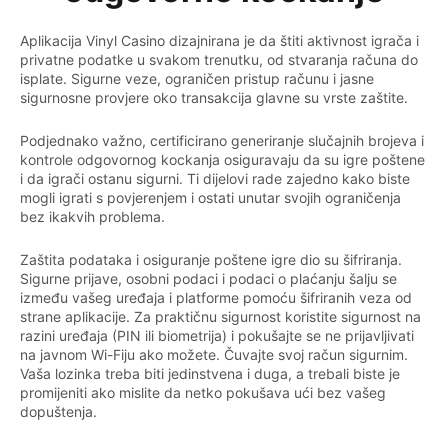
Aplikacija Vinyl Casino dizajnirana je da štiti aktivnost igrača i
privatne podatke u svakom trenutku, od stvaranja računa do
isplate. Sigurne veze, ograničen pristup računu i jasne
sigurnosne provjere oko transakcija glavne su vrste zaštite.
Podjednako važno, certificirano generiranje slučajnih brojeva i
kontrole odgovornog kockanja osiguravaju da su igre poštene
i da igrači ostanu sigurni. Ti dijelovi rade zajedno kako biste
mogli igrati s povjerenjem i ostati unutar svojih ograničenja
bez ikakvih problema.
Zaštita podataka i osiguranje poštene igre dio su šifriranja.
Sigurne prijave, osobni podaci i podaci o plaćanju šalju se
između vašeg uređaja i platforme pomoću šifriranih veza od
strane aplikacije. Za praktičnu sigurnost koristite sigurnost na
razini uređaja (PIN ili biometrija) i pokušajte se ne prijavljivati
na javnom Wi-Fiju ako možete. Čuvajte svoj račun sigurnim.
Vaša lozinka treba biti jedinstvena i duga, a trebali biste je
promijeniti ako mislite da netko pokušava ući bez vašeg
dopuštenja.