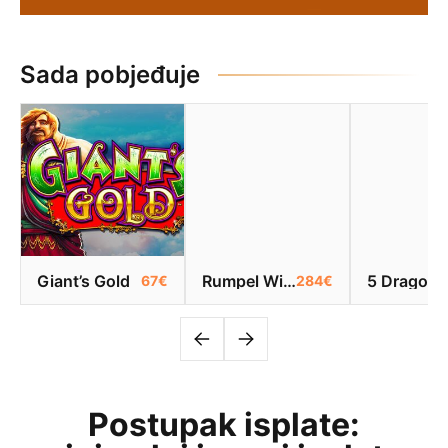
Sada pobjeđuje
Giant’s Gold
Rumpel Wildspins
5 Dragons
67€
284€
Postupak isplate: