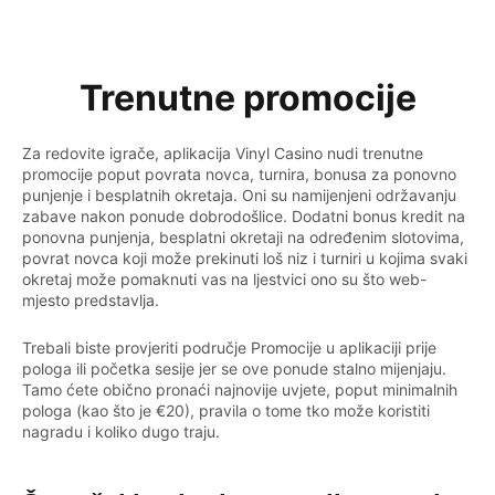
Trenutne promocije
Za redovite igrače, aplikacija Vinyl Casino nudi trenutne
promocije poput povrata novca, turnira, bonusa za ponovno
punjenje i besplatnih okretaja. Oni su namijenjeni održavanju
zabave nakon ponude dobrodošlice. Dodatni bonus kredit na
ponovna punjenja, besplatni okretaji na određenim slotovima,
povrat novca koji može prekinuti loš niz i turniri u kojima svaki
okretaj može pomaknuti vas na ljestvici ono su što web-
mjesto predstavlja.
Trebali biste provjeriti područje Promocije u aplikaciji prije
pologa ili početka sesije jer se ove ponude stalno mijenjaju.
Tamo ćete obično pronaći najnovije uvjete, poput minimalnih
pologa (kao što je €20), pravila o tome tko može koristiti
nagradu i koliko dugo traju.