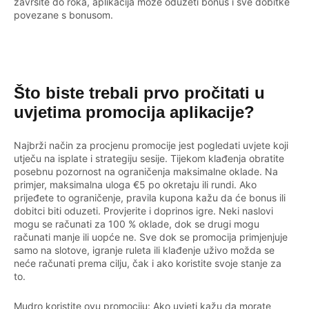
završite do roka, aplikacija može oduzeti bonus i sve dobitke
povezane s bonusom.
Što biste trebali prvo pročitati u
uvjetima promocija aplikacije?
Najbrži način za procjenu promocije jest pogledati uvjete koji
utječu na isplate i strategiju sesije. Tijekom klađenja obratite
posebnu pozornost na ograničenja maksimalne oklade. Na
primjer, maksimalna uloga €5 po okretaju ili rundi. Ako
prijeđete to ograničenje, pravila kupona kažu da će bonus ili
dobitci biti oduzeti. Provjerite i doprinos igre. Neki naslovi
mogu se računati za 100 % oklade, dok se drugi mogu
računati manje ili uopće ne. Sve dok se promocija primjenjuje
samo na slotove, igranje ruleta ili klađenje uživo možda se
neće računati prema cilju, čak i ako koristite svoje stanje za
to.
Mudro koristite ovu promociju: Ako uvjeti kažu da morate