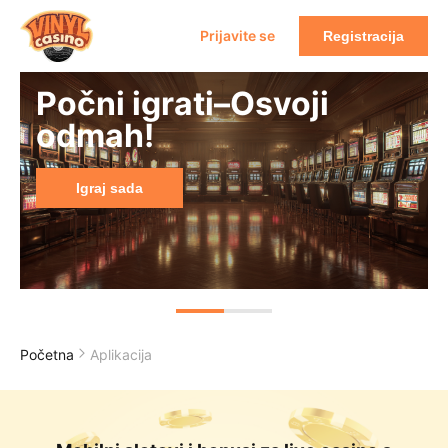
Prijavite se
Registracija
Počni igrati–Osvoji
odmah!
Igraj sada
Početna
Aplikacija