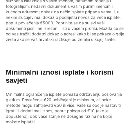
službena iskaznica s vašim imenom, datumom rođenja i
fotografijom; nedavni dokument s vašim punim imenom i
kućnom adresom; dokaz da način isplate pripada vama; i, u
nekim slučajevima, dokaz o podrijetlu novca za veće isplate,
poput povlačenja €5000. Pobrinite se da su svi vaši
dokumenti jasni, ne izrezani i isti u vašem profilu. Možda će se
od vas tražiti dodatni dokaz o adresi kako bi se pokazalo gdje
živite ako se vaš hrvatski razlikuje od zemlje u kojoj živite.
Minimalni iznosi isplate i korisni
savjeti
Minimalna ograničenja isplate pomažu održavanju poslovanja
glatkim. Povlačenje €20 uobičajeni je minimum, ali neke
metode mogu zahtijevati €50 ili više. Vaše su opcije nastaviti
igrati ili dodati mali iznos, poput pologa od €10 (ako je
dopušteno), dok vaše stanje ne dosegne razinu na kojoj
možete isplatiti.