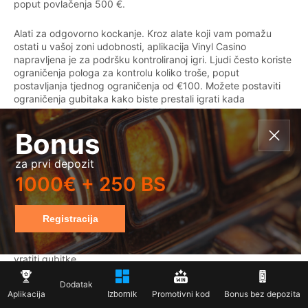
poput povlačenja 500 €.
Alati za odgovorno kockanje. Kroz alate koji vam pomažu
ostati u vašoj zoni udobnosti, aplikacija Vinyl Casino
napravljena je za podršku kontroliranoj igri. Ljudi često koriste
ograničenja pologa za kontrolu koliko troše, poput
postavljanja tjednog ograničenja od €100. Možete postaviti
ograničenja gubitaka kako biste prestali igrati kada
dosegnete određenu razinu gubitka.
Bonus
Pratite koliko dugo igrate pomoću podsjetnika na vrijeme
sesije. samoisključenje ako želite spriječiti ulazak na određeno
za prvi depozit
vrijeme ili dulje. Provjere stvarnosti koje prikazuju sažetke
1000€ + 250 BS
aktivnosti kako bi se odluke donosile s potpunim činjenicama.
Molimo koristite najjači alat (pauzu ili samoisključenje) i odmah
kontaktirajte podršku kako biste ograničili svoj račun ako
Registracija
ikada osjetite da igranje više nije zabavno ili pod vašom
kontrolom. Značajke odgovornog kockanja najbolje rade kada
su postavljene rano, prije nego igrač podigne uloge ili pokuša
vratiti gubitke.
Dodatak
Aplikacija
Promotivni kod
Bonus bez depozita
Izbornik