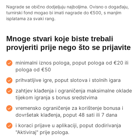
Nagrade se obično dodjeljuju najboljima. Ovisno o događaju,
turnirski fond mogao bi imati nagrade do €500, s manjim
isplatama za svaki rang.
Mnoge stvari koje biste trebali
provjeriti prije nego što se prijavite
minimalni iznos pologa, poput pologa od €20 ili
pologa od €50
prihvatljive igre, poput slotova i stolnih igara
zahtjev klađenja i ograničenja maksimalne oklade
tijekom igranja s bonus sredstvima
vremensko ograničenje za korištenje bonusa i
dovršetak klađenja, poput 48 sati ili 7 dana
i koraci prijave u aplikaciji, poput dodirivanja
"Aktiviraj" prije pologa.