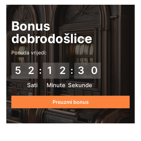
Bonus
dobrodošlice
Ponuda vrijedi:
5
2
1
2
2
8
:
:
Sati
Minute
Sekunde
Preuzmi bonus