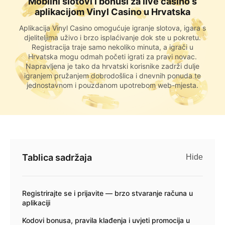
Mobilni slotovi i bonusi za live casino s
aplikacijom Vinyl Casino u Hrvatska
Aplikacija Vinyl Casino omogućuje igranje slotova, igara s
djeliteljima uživo i brzo isplaćivanje dok ste u pokretu.
Registracija traje samo nekoliko minuta, a igrači u
Hrvatska mogu odmah početi igrati za pravi novac.
Napravljena je tako da hrvatski korisnike zadrži dulje
igranjem pružanjem dobrodošlica i dnevnih ponuda te
jednostavnom i pouzdanom upotrebom web-mjesta.
Tablica sadržaja
Hide
Registrirajte se i prijavite — brzo stvaranje računa u
aplikaciji
Kodovi bonusa, pravila klađenja i uvjeti promocija u